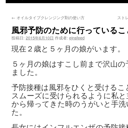
ツ
←
オイルタイプクレンジング剤の使い方
スト
へ
風邪予防のために行っているこ
ス
投稿日:
2015年6月10日
作成者:
ejnsfeed
キ
現在２歳と５ヶ月の娘がいます。
ッ
５ヶ月の娘はすこし前まで沢山の
プ
ました。
予防接種は風邪をひくと受けるこ
スムーズに受けられるように私と
から帰ってきた時のうがいと手洗
た。
長女にはインフルエンザの予防接