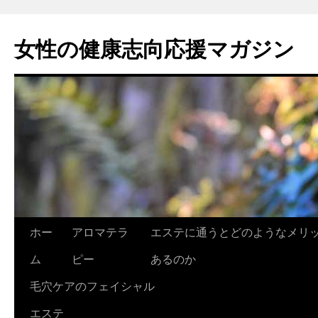
女性の健康志向応援マガジン
コ
ホー
アロマテラ
エステに通うとどのようなメリ
ン
ム
ピー
あるのか
テ
毛穴ケアのフェイシャル
ン
エステ