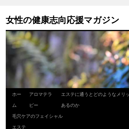
女性の健康志向応援マガジン
コ
ホー
アロマテラ
エステに通うとどのようなメリ
ン
ム
ピー
あるのか
テ
毛穴ケアのフェイシャル
ン
エステ