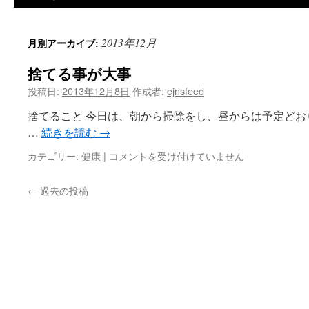
ツ
2013年12月
月別アーカイブ:
へ
捨てる事が大事
ス
投稿日:
2013年12月8日
作成者:
ejnsfeed
キ
捨てること 今日は、朝から掃除をし、昼からは予定ど
ッ
…
続きを読む
→
プ
捨
カテゴリー:
健康
|
コメントを受け付けていません
て
る
←
過去の投稿
事
が
大
事
は