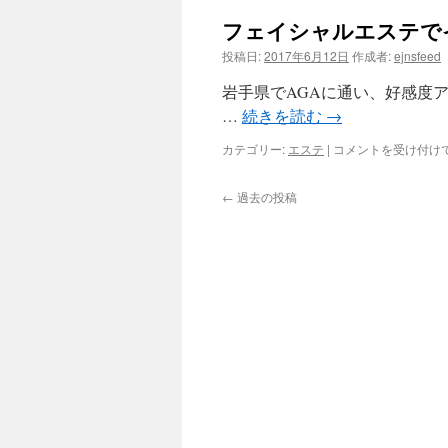
フェイシャルエステで
ツ
投稿日:
2017年6月12日
作成者:
ejnsfeed
へ
岩手県でAGAに通い、好感度
ス
…
続きを読む
→
キ
フ
カテゴリー:
エステ
|
コメントを受け付け
ェ
ッ
イ
←
過去の投稿
シ
プ
ャ
ル
エ
ス
テ
で
イ
ケ
メ
ン
度
を
ア