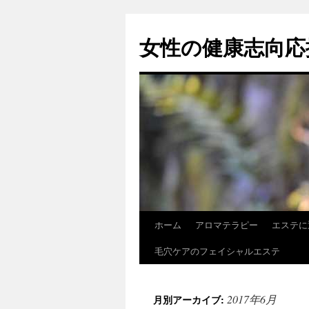
女性の健康志向応
ホーム
アロマテラピー
エステに
コ
毛穴ケアのフェイシャルエステ
ン
テ
2017年6月
月別アーカイブ:
ン