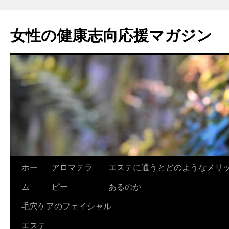
女性の健康志向応援マガジン
コ
ホー
アロマテラ
エステに通うとどのようなメリ
ン
ム
ピー
あるのか
テ
毛穴ケアのフェイシャル
ン
エステ