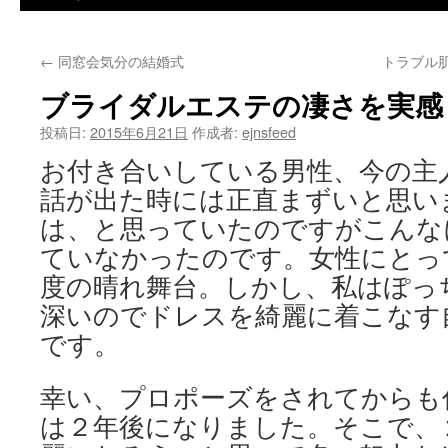
ツ
←
同窓会気分の結婚式
トラブル
へ
ブライダルエステの凄さを実感
ス
投稿日:
2015年6月21日
作成者:
ejnsfeed
キ
お付き合いしている男性、今の主
ッ
話が出た時には正直まずいと思い
プ
は、と思っていたのですがこんな
ていなかったのです。女性にとっ
度の晴れ舞台。しかし、私はぽっ
深いのでドレスを綺麗に着こなす
です。
幸い、プロポーズをされてからも
は２年後になりました。そこで、