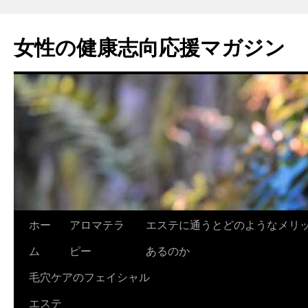
女性の健康志向応援マガジン
コ
ホー
アロマテラ
エステに通うとどのようなメリ
ン
ム
ピー
あるのか
テ
毛穴ケアのフェイシャル
ン
エステ