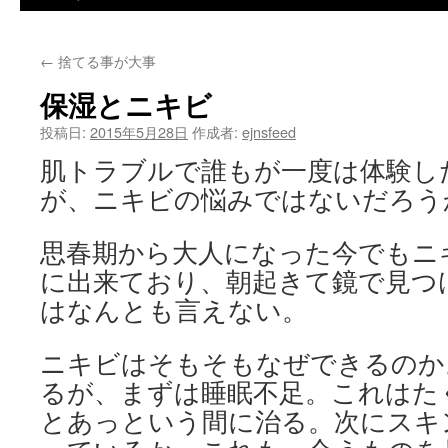
ツ
←
捨てる事が大事
へ
保湿とニキビ
ス
投稿日:
2015年5月28日
作成者:
ejnsfeed
キ
肌トラブルで誰もが一度は体験し
ッ
が、ニキビの悩みではないだろう
プ
思春期から大人になった今でもニ
に出来ており、朝起きて鏡で見つ
はなんとも言えない。
ニキビはそもそもなぜできるのか
るが、まずは睡眠不足。これはた
とあっという間に治る。次にスキ