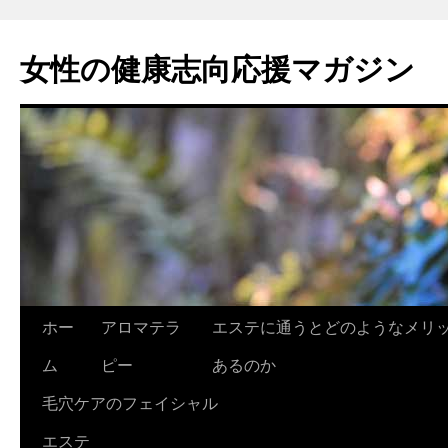
女性の健康志向応援マガジン
コ
ホー
アロマテラ
エステに通うとどのようなメリ
ン
ム
ピー
あるのか
テ
毛穴ケアのフェイシャル
ン
エステ