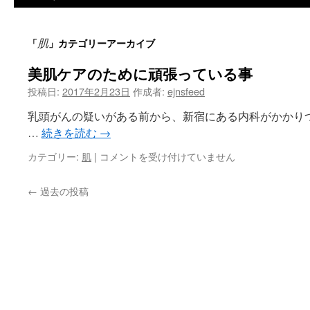
ツ
肌
「
」カテゴリーアーカイブ
へ
美肌ケアのために頑張っている事
ス
投稿日:
2017年2月23日
作成者:
ejnsfeed
キ
乳頭がんの疑いがある前から、新宿にある内科がかかり
ッ
…
続きを読む
→
プ
美
カテゴリー:
肌
|
コメントを受け付けていません
肌
ケ
←
過去の投稿
ア
の
た
め
に
頑
張
っ
て