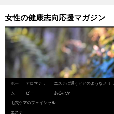
女性の健康志向応援マガジン
コ
ホー
アロマテラ
エステに通うとどのようなメリ
ン
ム
ピー
あるのか
テ
毛穴ケアのフェイシャル
ン
エステ