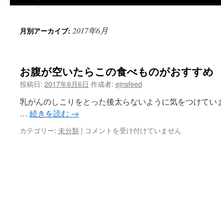
ツ
2017年6月
月別アーカイブ:
へ
ス
お腹が空いたらこの食べものがおすすめ
キ
投稿日:
2017年6月6日
作成者:
ejnsfeed
ッ
乳がんのしこりをとった後太らないように気をつけてい
プ
…
続きを読む
→
お
カテゴリー:
未分類
|
コメントを受け付けていません
腹
が
空
い
た
ら
こ
の
食