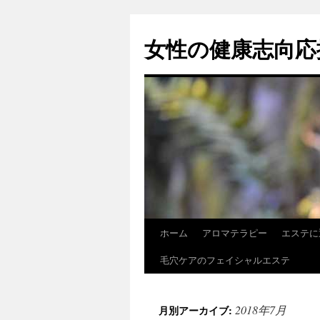
女性の健康志向応
ホーム
アロマテラピー
エステに
コ
毛穴ケアのフェイシャルエステ
ン
テ
2018年7月
月別アーカイブ:
ン