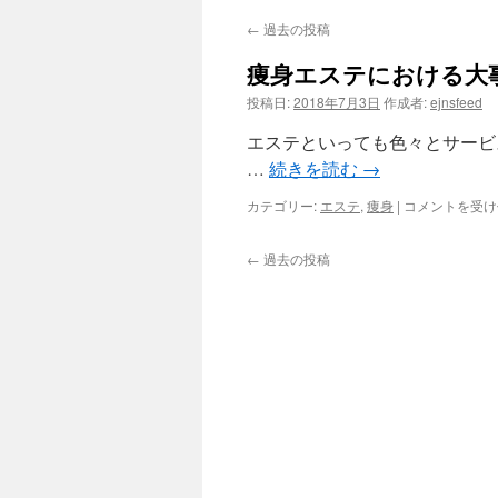
←
過去の投稿
ツ
痩身エステにおける大
へ
投稿日:
2018年7月3日
作成者:
ejnsfeed
ス
エステといっても色々とサービ
キ
…
続きを読む
→
ッ
痩
カテゴリー:
エステ
,
痩身
|
コメントを受け
身
プ
エ
←
過去の投稿
ス
テ
に
お
け
る
大
事
な
要
素
と